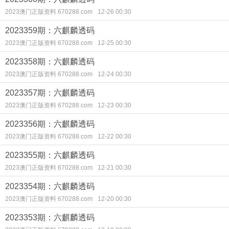
2023澳门正版资料 670288.com
12-26 00:30
2023359期：六麒麟透码
2023澳门正版资料 670288.com
12-25 00:30
2023358期：六麒麟透码
2023澳门正版资料 670288.com
12-24 00:30
2023357期：六麒麟透码
2023澳门正版资料 670288.com
12-23 00:30
2023356期：六麒麟透码
2023澳门正版资料 670288.com
12-22 00:30
2023355期：六麒麟透码
2023澳门正版资料 670288.com
12-21 00:30
2023354期：六麒麟透码
2023澳门正版资料 670288.com
12-20 00:30
2023353期：六麒麟透码