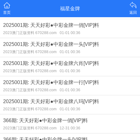
福星金牌
首页
返回
2025001期: 天天好彩●中彩金牌一俏[VIP]料
2023澳门正版资料 670288.com
01-01 00:36
2025001期: 天天好彩●中彩金牌一头[VIP]料
2023澳门正版资料 670288.com
01-01 00:36
2025001期: 天天好彩●中彩金牌六肖[VIP]料
2023澳门正版资料 670288.com
01-01 00:36
2025001期: 天天好彩●中彩金牌一行[VIP]料
2023澳门正版资料 670288.com
01-01 00:36
2025001期: 天天好彩●中彩金牌八玛[VIP]料
2023澳门正版资料 670288.com
01-01 00:36
366期: 天天好彩●中彩金牌一俏[VIP]料
2023澳门正版资料 670288.com
12-31 00:36
366期: 天天好彩●中彩金牌一头[VIP]料