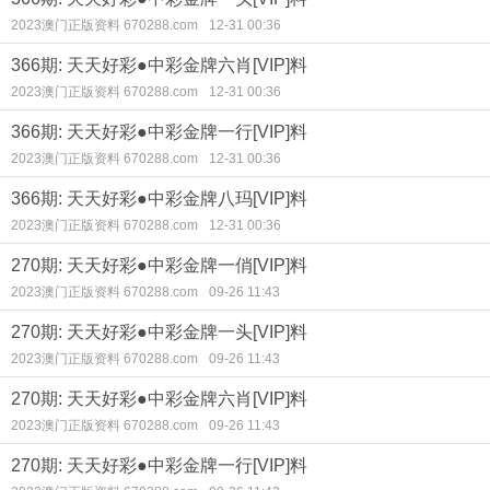
2023澳门正版资料 670288.com
12-31 00:36
366期: 天天好彩●中彩金牌六肖[VIP]料
2023澳门正版资料 670288.com
12-31 00:36
366期: 天天好彩●中彩金牌一行[VIP]料
2023澳门正版资料 670288.com
12-31 00:36
366期: 天天好彩●中彩金牌八玛[VIP]料
2023澳门正版资料 670288.com
12-31 00:36
270期: 天天好彩●中彩金牌一俏[VIP]料
2023澳门正版资料 670288.com
09-26 11:43
270期: 天天好彩●中彩金牌一头[VIP]料
2023澳门正版资料 670288.com
09-26 11:43
270期: 天天好彩●中彩金牌六肖[VIP]料
2023澳门正版资料 670288.com
09-26 11:43
270期: 天天好彩●中彩金牌一行[VIP]料