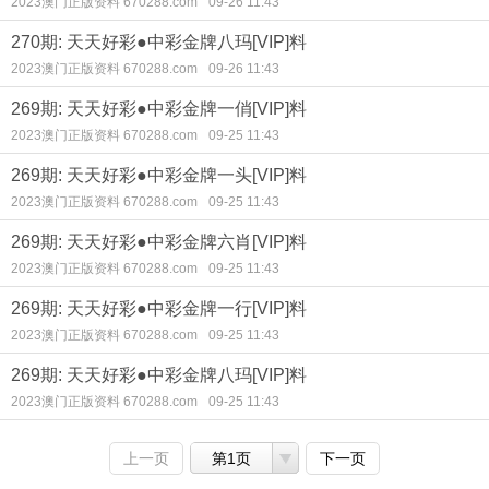
2023澳门正版资料 670288.com
09-26 11:43
270期: 天天好彩●中彩金牌八玛[VIP]料
2023澳门正版资料 670288.com
09-26 11:43
269期: 天天好彩●中彩金牌一俏[VIP]料
2023澳门正版资料 670288.com
09-25 11:43
269期: 天天好彩●中彩金牌一头[VIP]料
2023澳门正版资料 670288.com
09-25 11:43
269期: 天天好彩●中彩金牌六肖[VIP]料
2023澳门正版资料 670288.com
09-25 11:43
269期: 天天好彩●中彩金牌一行[VIP]料
2023澳门正版资料 670288.com
09-25 11:43
269期: 天天好彩●中彩金牌八玛[VIP]料
2023澳门正版资料 670288.com
09-25 11:43
上一页
第1页
下一页