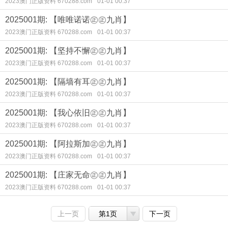
2023澳门正版资料 670288.com
01-01 00:37
2025001期: 【唯唯诺诺㊣㊣九肖】
2023澳门正版资料 670288.com
01-01 00:37
2025001期: 【坚持不懈㊣㊣九肖】
2023澳门正版资料 670288.com
01-01 00:37
2025001期: 【隔墙有耳㊣㊣九肖】
2023澳门正版资料 670288.com
01-01 00:37
2025001期: 【我心依旧㊣㊣九肖】
2023澳门正版资料 670288.com
01-01 00:37
2025001期: 【阿拉斯加㊣㊣九肖】
2023澳门正版资料 670288.com
01-01 00:37
2025001期: 【庄家无命㊣㊣九肖】
2023澳门正版资料 670288.com
01-01 00:37
上一页
第1页
下一页