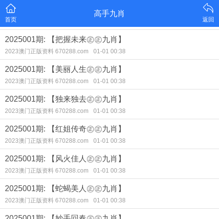
高手九肖
首页
返回
2025001期: 【把握未来㊣㊣九肖】
2023澳门正版资料 670288.com
01-01 00:38
2025001期: 【美丽人生㊣㊣九肖】
2023澳门正版资料 670288.com
01-01 00:38
2025001期: 【独来独去㊣㊣九肖】
2023澳门正版资料 670288.com
01-01 00:38
2025001期: 【红姐传奇㊣㊣九肖】
2023澳门正版资料 670288.com
01-01 00:38
2025001期: 【风火佳人㊣㊣九肖】
2023澳门正版资料 670288.com
01-01 00:38
2025001期: 【蛇蝎美人㊣㊣九肖】
2023澳门正版资料 670288.com
01-01 00:38
2025001期: 【妙手回春㊣㊣九肖】