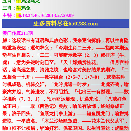
五肖：
牛
鸡兔马龙
三肖：
牛
鸡兔
主特：
06
.18.34.46.16.28.13.27.29.09
更多资料尽在650288.com
澳门传真211期
解：这段话带有谜语和典故色彩，我来逐句拆解，再以生肖隐
喻重新表达：逐句释义：「今期生肖二三开」——指向本期运
势与生肖相关，「二三」可能暗示数字（2、3）或排序（牛、
虎），意为关键时刻已至。「天上嫦娥赏桂花」——借月宫神
话，喻高远之景、清雅之境，也暗含对美好结果的期许。「二
五相合一七开」——数字组合（2+5=7，1+7=8），或指某种
时机成熟、机缘交汇。「龙吟虎啸一时发」——龙虎齐鸣，喻
豪杰并起、气势迸发，不可阻挡。「七出三一有财现」——数
字推演（7、3、1），预示财运显现，机遇来临。「八戒好色
成正果」——取《西游记》典故，喻虽有缺憾，终能修成正
果，浪子回头。「鱼跃龙门争上游」——鲤鱼跳龙门，喻拼搏
进取、一举成名。「木兰沙场除叛贼」——花木兰代父从军，
喻巾帼不让须眉，铲除奸邪、保家卫国。以生肖表达：虎啸动