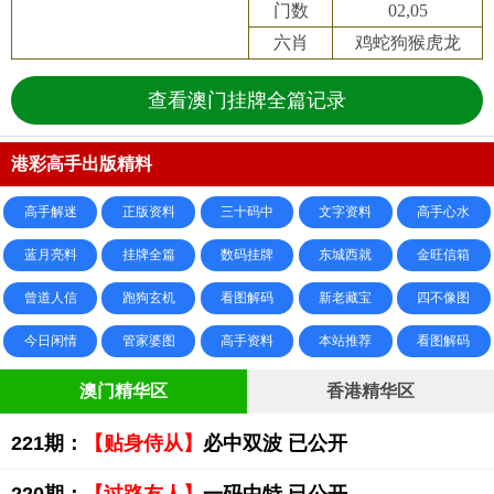
门数
02,05
六肖
鸡蛇狗猴虎龙
查看澳门挂牌全篇记录
港彩高手出版精料
高手解迷
正版资料
三十码中
文字资料
高手心水
蓝月亮料
挂牌全篇
数码挂牌
东城西就
金旺信箱
曾道人信
跑狗玄机
看图解码
新老藏宝
四不像图
今日闲情
管家婆图
高手资料
本站推荐
看图解码
澳门精华区
香港精华区
221期：
【贴身侍从】
必中双波 已公开