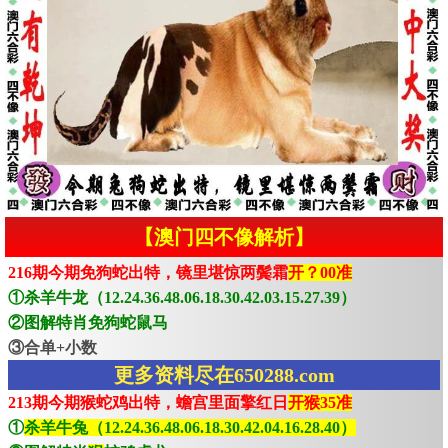
【澳门四不像解析】
216期今期免狗蛇出特，镜里堪惊两鬓霜
开？00准
①杀羊牛龙（12.24.36.48.06.18.30.42.03.15.27.39）
②图解特肖免狗蛇鼠马
③合单+小数
更多资料尽在650288.com
213期今期猴蛇鸡出特，蟾宫里面擎红日
开猴35准
①
杀羊牛兔（12.24.36.48.06.18.30.42.04.16.28.40）