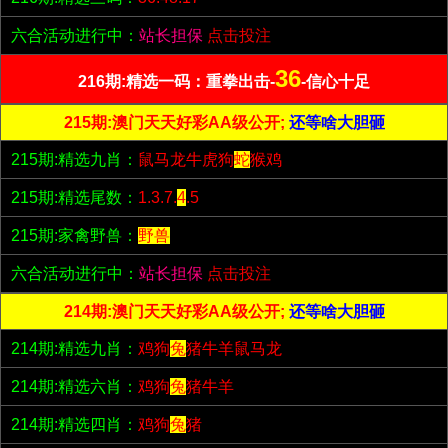
六合活动进行中：
站长担保
点击投注
36
216期:精选一码：重拳出击-
-信心十足
215期:澳门天天好彩AA级公开;
还等啥大胆砸
215期:精选九肖：
鼠马龙牛虎狗
蛇
猴鸡
215期:精选尾数：
1.3.7.
4
.5
215期:家禽野兽：
野兽
六合活动进行中：
站长担保
点击投注
214期:澳门天天好彩AA级公开;
还等啥大胆砸
214期:精选九肖：
鸡狗
兔
猪牛羊鼠马龙
214期:精选六肖：
鸡狗
兔
猪牛羊
214期:精选四肖：
鸡狗
兔
猪