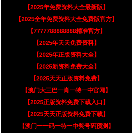
【2025年免费资料大全最新版】
【2025全年免费资料大全免费版官方】
【7777788888888精准官方】
【2025年天天免费资料】
【2025年正版资料大全】
【2025新资料免费大全】
【2025天天正版资料免费】
【澳门大三巴一肖一特一中官网】
【2025正版资料免费下载入口】
【2025天天正版资料免费下载】
【澳门一一码一特一中奖号码预测】