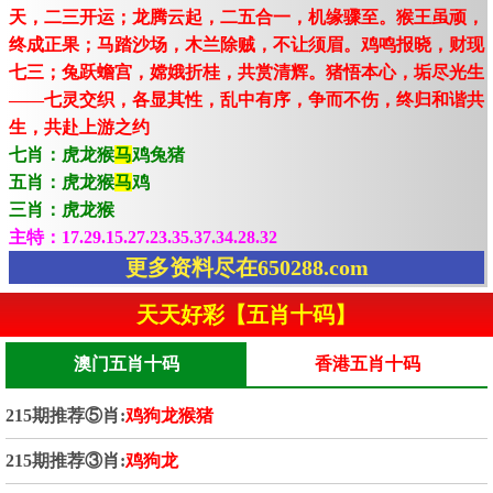
天，二三开运；龙腾云起，二五合一，机缘骤至。猴王虽顽，
终成正果；马踏沙场，木兰除贼，不让须眉。鸡鸣报晓，财现
七三；兔跃蟾宫，嫦娥折桂，共赏清辉。猪悟本心，垢尽光生
——七灵交织，各显其性，乱中有序，争而不伤，终归和谐共
生，共赴上游之约
七肖：虎龙猴
马
鸡兔猪
五肖：虎龙猴
马
鸡
三肖：虎龙猴
主特：17.29.15.27.23.35.37.34.28.32
更多资料尽在650288.com
天天好彩【五肖十码】
澳门五肖十码
香港五肖十码
215期推荐⑤肖:
鸡狗龙猴猪
215期推荐③肖:
鸡狗龙