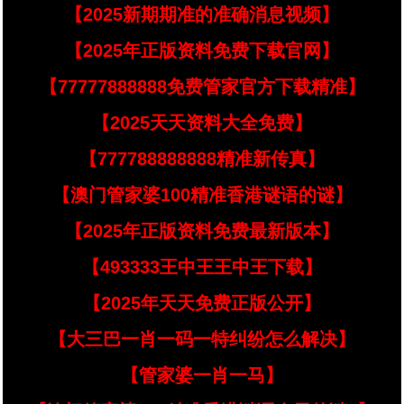
【2025新期期准的准确消息视频】
【2025年正版资料免费下载官网】
【77777888888免费管家官方下载精准】
【2025天天资料大全免费】
【777788888888精准新传真】
【澳门管家婆100精准香港谜语的谜】
【2025年正版资料免费最新版本】
【493333王中王王中王下载】
【2025年天天免费正版公开】
【大三巴一肖一码一特纠纷怎么解决】
【管家婆一肖一马】