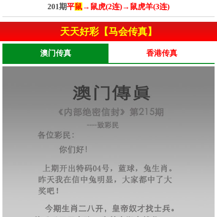
201期
平
鼠
→鼠虎(2连)→鼠虎羊(3连)
天天好彩【马会传真】
澳门传真
香港传真