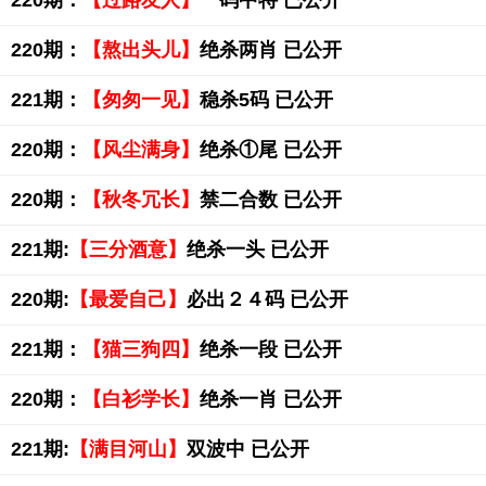
220期：
【过路友人】
一码中特 已公开
220期：
【熬出头儿】
绝杀两肖 已公开
221期：
【匆匆一见】
稳杀5码 已公开
220期：
【风尘满身】
绝杀①尾 已公开
220期：
【秋冬冗长】
禁二合数 已公开
221期:
【三分酒意】
绝杀一头 已公开
220期:
【最爱自己】
必出２４码 已公开
221期：
【猫三狗四】
绝杀一段 已公开
220期：
【白衫学长】
绝杀一肖 已公开
221期:
【满目河山】
双波中 已公开