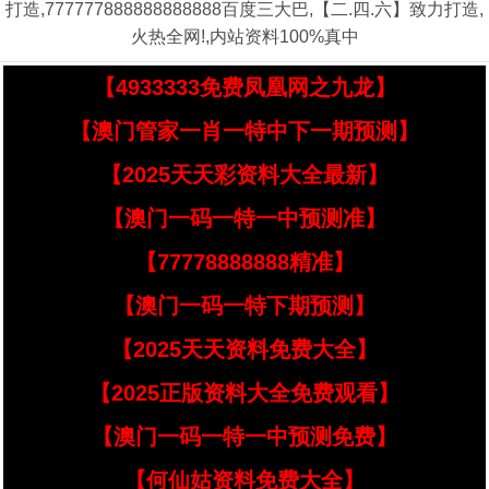
打造,777777888888888888百度三大巴,【二.四.六】致力打造,
火热全网!,内站资料100%真中
【4933333免费凤凰网之九龙】
【澳门管家一肖一特中下一期预测】
【2025天天彩资料大全最新】
【澳门一码一特一中预测准】
【77778888888精准】
【澳门一码一特下期预测】
【2025天天资料免费大全】
【2025正版资料大全免费观看】
【澳门一码一特一中预测免费】
【何仙姑资料免费大全】