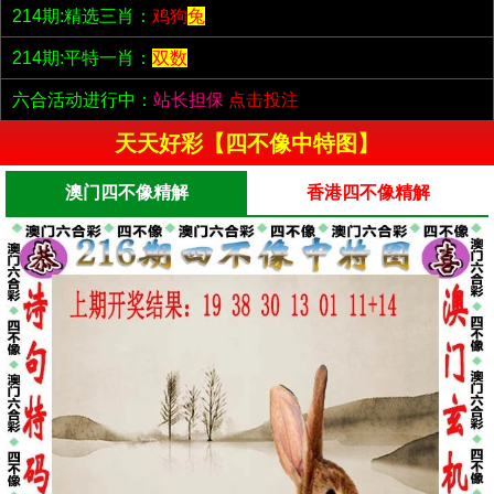
214期:精选三肖：
鸡狗
兔
214期:平特一肖：
双数
六合活动进行中：
站长担保
点击投注
天天好彩【四不像中特图】
澳门四不像精解
香港四不像精解