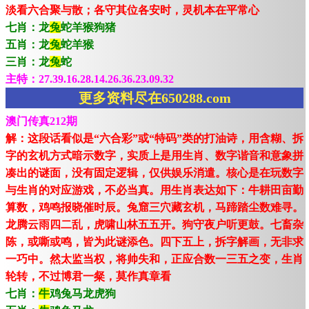
淡看六合聚与散；各守其位各安时，灵机本在平常心
七肖：龙
兔
蛇羊猴狗猪
五肖：龙
兔
蛇羊猴
三肖：龙
兔
蛇
主特：27.39.16.28.14.26.36.23.09.32
更多资料尽在650288.com
澳门传真212期
解：这段话看似是“六合彩”或“特码”类的打油诗，用含糊、拆
字的玄机方式暗示数字，实质上是用生肖、数字谐音和意象拼
凑出的谜面，没有固定逻辑，仅供娱乐消遣。核心是在玩数字
与生肖的对应游戏，不必当真。用生肖表达如下：牛耕田亩勤
算数，鸡鸣报晓催时辰。兔窟三穴藏玄机，马蹄踏尘数难寻。
龙腾云雨四二乱，虎啸山林五五开。狗守夜户听更鼓。七畜杂
陈，或嘶或鸣，皆为此谜添色。四下五上，拆字解画，无非求
一巧中。然太监当权，将帅失和，正应合数一三五之变，生肖
轮转，不过博君一粲，莫作真章看
七肖：
牛
鸡兔马龙虎狗